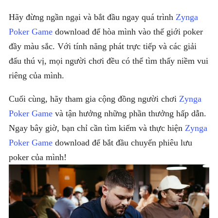
Hãy đừng ngần ngại và bắt đầu ngay quá trình
Zynga
Poker Game
download để hòa mình vào thế giới poker
đầy màu sắc. Với tính năng phát trực tiếp và các giải
đấu thú vị, mọi người chơi đều có thể tìm thấy niềm vui
riêng của mình.
Cuối cùng, hãy tham gia cộng đồng người chơi
Zynga
Poker Game
và tận hưởng những phần thưởng hấp dẫn.
Ngay bây giờ, bạn chỉ cần tìm kiếm và thực hiện
Zynga
Poker Game
download để bắt đầu chuyến phiêu lưu
poker của mình!