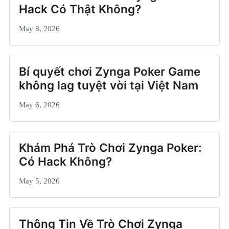
Hack Có Thật Không?
May 8, 2026
Bí quyết chơi Zynga Poker Game
không lag tuyệt vời tại Việt Nam
May 6, 2026
Khám Phá Trò Chơi Zynga Poker:
Có Hack Không?
May 5, 2026
Thông Tin Về Trò Chơi Zynga